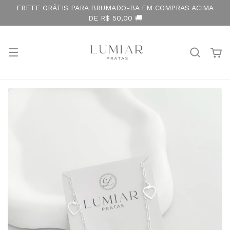
FRETE GRÁTIS PARA BRUMADO-BA EM COMPRAS ACIMA
DE R$ 50,00 🚚