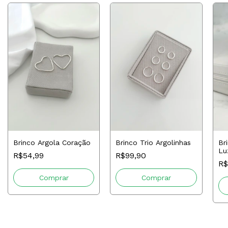
Brinco Argola Coração
Brinco Trio Argolinhas
Br
Lu
R$54,99
R$99,90
R$